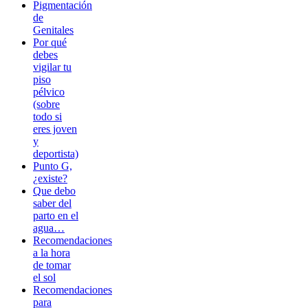
Pigmentación
de
Genitales
Por qué
debes
vigilar tu
piso
pélvico
(sobre
todo si
eres joven
y
deportista)
Punto G,
¿existe?
Que debo
saber del
parto en el
agua…
Recomendaciones
a la hora
de tomar
el sol
Recomendaciones
para