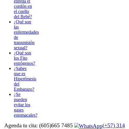
enreda el
cordón en
el cuello
del Bebé?
¿Qué son
las
enfermedades
de
transmisión
sexual?
¿Qué son
los Fito
estrógenos?
¿Sabes
que es
Hiperémesis
del
Embarazo?
¿Se
pueden
evitar los
gases
estomacales?
Agenda tu cita: (605)665 7485
(+57) 314