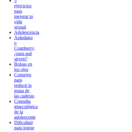
5
ejercicios
para
mejorar tu
vida
sexual
Adolescencia
Arándano
o
Cramberry,
¿para qué
sirven?
Bolsas en
los ojos
Consejos
para
reducir la
grasa de
las caderas
Consulta
ginecológica
de la
adolescente
Dificultad
para lograr