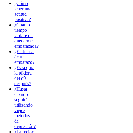
¿Cómo
tener una
actitud
positiva?
¿Cuánto
tiempo
tardaré en
quedarme
embarazada?
¿En busca
de un
embarazo?
¿Es segura
la píldora
del día
después?
¿Hasta
cuándo
seguirás
utilizando
viejos
métodos
de
depilación?
¿La mejor