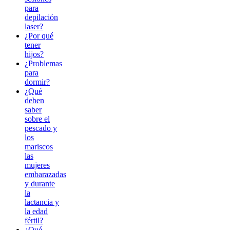
para
depilación
laser?
¿Por qué
tener
hijos?
¿Problemas
para
dormir?
¿Qué
deben
saber
sobre el
pescado y
los
mariscos
las
mujeres
embarazadas
y durante
la
lactancia y
la edad
fértil?
¿Qué