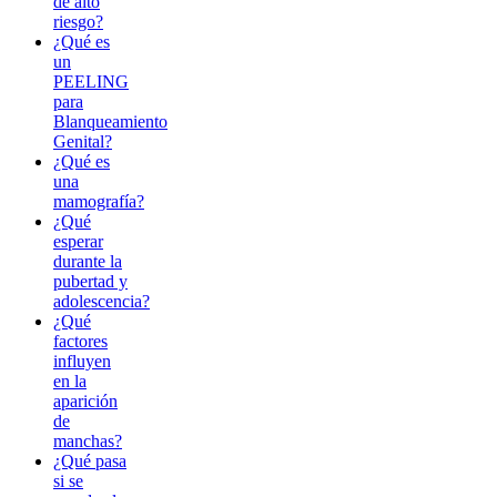
de alto
riesgo?
¿Qué es
un
PEELING
para
Blanqueamiento
Genital?
¿Qué es
una
mamografía?
¿Qué
esperar
durante la
pubertad y
adolescencia?
¿Qué
factores
influyen
en la
aparición
de
manchas?
¿Qué pasa
si se