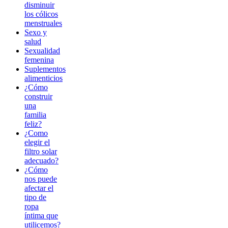
disminuir
los cólicos
menstruales
Sexo y
salud
Sexualidad
femenina
Suplementos
alimenticios
¿Cómo
construir
una
familia
feliz?
¿Como
elegir el
filtro solar
adecuado?
¿Cómo
nos puede
afectar el
tipo de
ropa
íntima que
utilicemos?