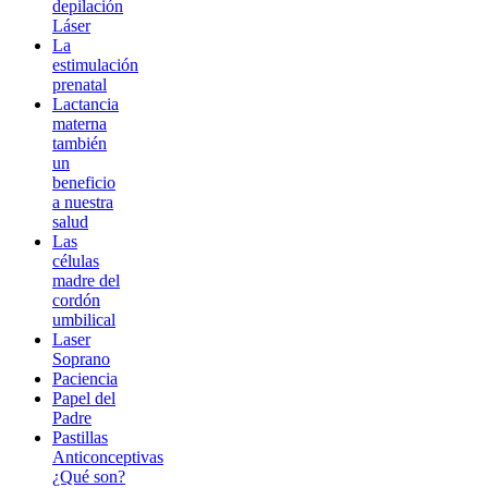
depilación
Láser
La
estimulación
prenatal
Lactancia
materna
también
un
beneficio
a nuestra
salud
Las
células
madre del
cordón
umbilical
Laser
Soprano
Paciencia
Papel del
Padre
Pastillas
Anticonceptivas
¿Qué son?