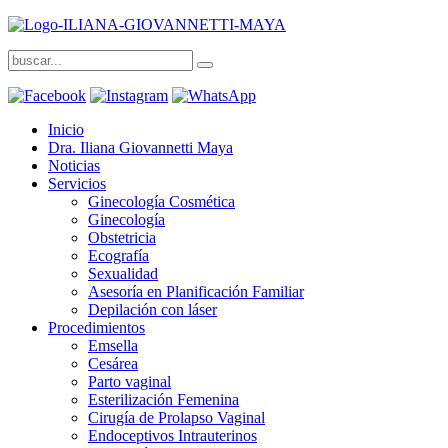
Inicio
Dra. Iliana Giovannetti Maya
Noticias
Servicios
Ginecología Cosmética
Ginecología
Obstetricia
Ecografía
Sexualidad
Asesoría en Planificación Familiar
Depilación con láser
Procedimientos
Emsella
Cesárea
Parto vaginal
Esterilización Femenina
Cirugía de Prolapso Vaginal
Endoceptivos Intrauterinos