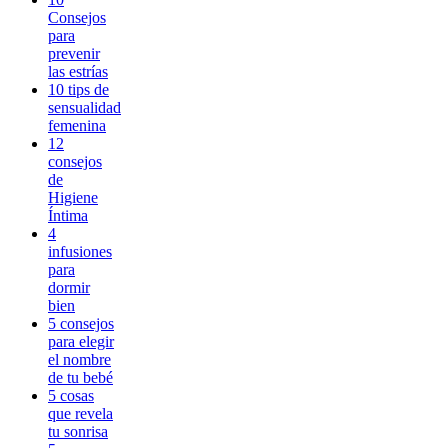
Consejos
para
prevenir
las estrías
10 tips de
sensualidad
femenina
12
consejos
de
Higiene
Íntima
4
infusiones
para
dormir
bien
5 consejos
para elegir
el nombre
de tu bebé
5 cosas
que revela
tu sonrisa