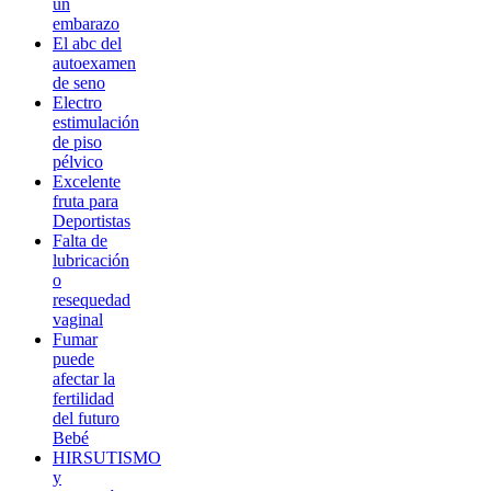
un
embarazo
El abc del
autoexamen
de seno
Electro
estimulación
de piso
pélvico
Excelente
fruta para
Deportistas
Falta de
lubricación
o
resequedad
vaginal
Fumar
puede
afectar la
fertilidad
del futuro
Bebé
HIRSUTISMO
y