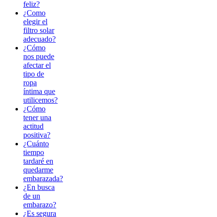
feliz?
¿Como
elegir el
filtro solar
adecuado?
¿Cómo
nos puede
afectar el
tipo de
ropa
íntima que
utilicemos?
¿Cómo
tener una
actitud
positiva?
¿Cuánto
tiempo
tardaré en
quedarme
embarazada?
¿En busca
de un
embarazo?
¿Es segura