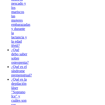
pescado y
los
mariscos
las
mujeres
embarazadas
y durante
la
lactancia y
la edad
fértil?
¿Qué
debo saber
sobre
osteopenia?
¿Qué es el
síndrome
premenstrual?
¿Qué es la
depilación
láser
"Soprano
Ice" y
cuáles son
sus