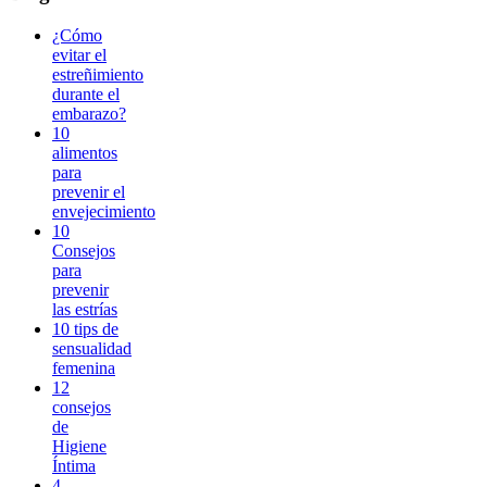
¿Cómo
evitar el
estreñimiento
durante el
embarazo?
10
alimentos
para
prevenir el
envejecimiento
10
Consejos
para
prevenir
las estrías
10 tips de
sensualidad
femenina
12
consejos
de
Higiene
Íntima
4