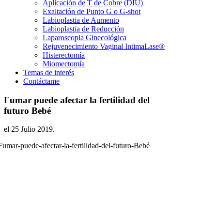
Aplicación de T de Cobre (DIU)
Exaltación de Punto G o G-shot
Labioplastia de Aumento
Labioplastia de Reducción
Laparoscopia Ginecológica
Rejuvenecimiento Vaginal IntimaLase®
Histerectomía
Miomectomía
Temas de interés
Contáctame
Fumar puede afectar la fertilidad del
futuro Bebé
el
25 Julio 2019
.