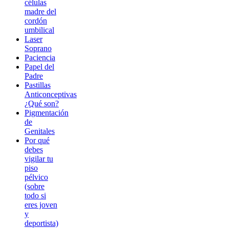
células
madre del
cordón
umbilical
Laser
Soprano
Paciencia
Papel del
Padre
Pastillas
Anticonceptivas
¿Qué son?
Pigmentación
de
Genitales
Por qué
debes
vigilar tu
piso
pélvico
(sobre
todo si
eres joven
y
deportista)