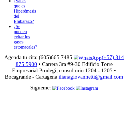
¿Sabes
que es
Hiperémesis
del
Embarazo?
¿Se
pueden
evitar los
gases
estomacales?
Agenda tu cita: (605)665 7485
(+57) 314
875 5900
• Carrera 3ra #9-30 Edificio Torre
Empresarial Prodegi, consultorio 1204 - 1205
•
Bocagrande - Cartagena
ilianagiovannetti@gmail.com
Sígueme: