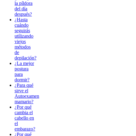
la píldora
del día
después?
¿Hasta
cuándo
seguirás
utilizando
viejos
métodos
de
depilación?
¿La mejor
postura
para
dormir?
¿Para qué
sirve el
Autoexamen
mamario?
¿Por qué
cambia el
cabello en
el
embarazo?
¿Por qué