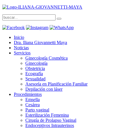
Inicio
Dra. Iliana Giovannetti Maya
Noticias
Servicios
Ginecología Cosmética
Ginecología
Obstetricia
Ecografía
Sexualidad
Asesoría en Planificación Familiar
Depilación con láser
Procedimientos
Emsella
Cesárea
Parto vaginal
Esterilización Femenina
Cirugía de Prolapso Vaginal
Endoceptivos Intrauterinos