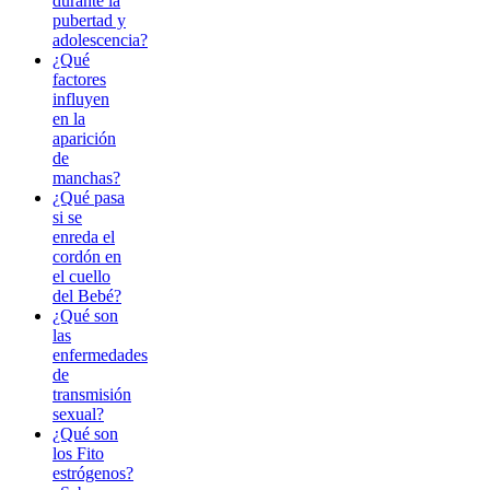
durante la
pubertad y
adolescencia?
¿Qué
factores
influyen
en la
aparición
de
manchas?
¿Qué pasa
si se
enreda el
cordón en
el cuello
del Bebé?
¿Qué son
las
enfermedades
de
transmisión
sexual?
¿Qué son
los Fito
estrógenos?