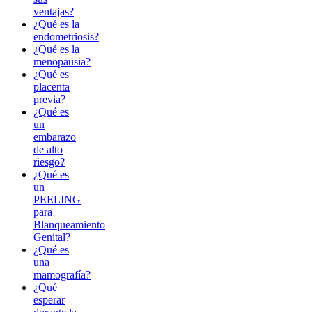
ventajas?
¿Qué es la
endometriosis?
¿Qué es la
menopausia?
¿Qué es
placenta
previa?
¿Qué es
un
embarazo
de alto
riesgo?
¿Qué es
un
PEELING
para
Blanqueamiento
Genital?
¿Qué es
una
mamografía?
¿Qué
esperar