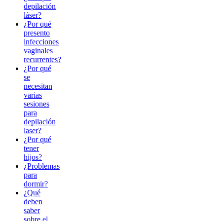
depilación
láser?
¿Por qué
presento
infecciones
vaginales
recurrentes?
¿Por qué
se
necesitan
varias
sesiones
para
depilación
laser?
¿Por qué
tener
hijos?
¿Problemas
para
dormir?
¿Qué
deben
saber
sobre el