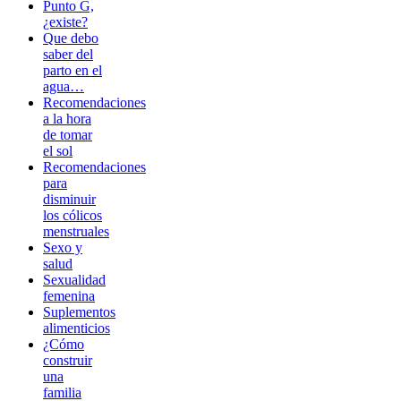
Punto G,
¿existe?
Que debo
saber del
parto en el
agua…
Recomendaciones
a la hora
de tomar
el sol
Recomendaciones
para
disminuir
los cólicos
menstruales
Sexo y
salud
Sexualidad
femenina
Suplementos
alimenticios
¿Cómo
construir
una
familia