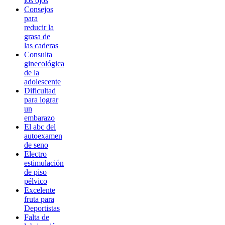
los ojos
Consejos
para
reducir la
grasa de
las caderas
Consulta
ginecológica
de la
adolescente
Dificultad
para lograr
un
embarazo
El abc del
autoexamen
de seno
Electro
estimulación
de piso
pélvico
Excelente
fruta para
Deportistas
Falta de