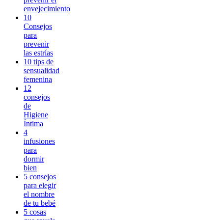
envejecimiento
10
Consejos
para
prevenir
las estrías
10 tips de
sensualidad
femenina
12
consejos
de
Higiene
Íntima
4
infusiones
para
dormir
bien
5 consejos
para elegir
el nombre
de tu bebé
5 cosas