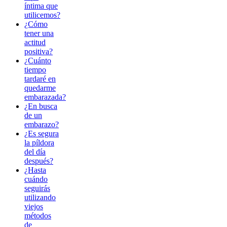
íntima que
utilicemos?
¿Cómo
tener una
actitud
positiva?
¿Cuánto
tiempo
tardaré en
quedarme
embarazada?
¿En busca
de un
embarazo?
¿Es segura
la píldora
del día
después?
¿Hasta
cuándo
seguirás
utilizando
viejos
métodos
de