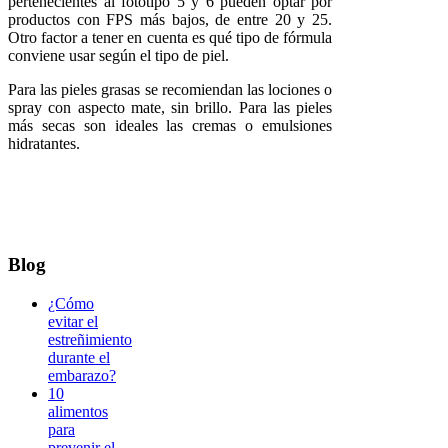
pertenecientes al fototipo 5 y 6 pueden optar por
productos con FPS más bajos, de entre 20 y 25.
Otro factor a tener en cuenta es qué tipo de fórmula
conviene usar según el tipo de piel.
Para las pieles grasas se recomiendan las lociones o
spray con aspecto mate, sin brillo. Para las pieles
más secas son ideales las cremas o emulsiones
hidratantes.
Blog
¿Cómo
evitar el
estreñimiento
durante el
embarazo?
10
alimentos
para
prevenir el