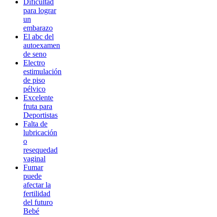
Dificultad
para lograr
un
embarazo
El abc del
autoexamen
de seno
Electro
estimulación
de piso
pélvico
Excelente
fruta para
Deportistas
Falta de
lubricación
o
resequedad
vaginal
Fumar
puede
afectar la
fertilidad
del futuro
Bebé