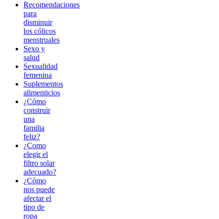
Recomendaciones
para
disminuir
los cólicos
menstruales
Sexo y
salud
Sexualidad
femenina
Suplementos
alimenticios
¿Cómo
construir
una
familia
feliz?
¿Como
elegir el
filtro solar
adecuado?
¿Cómo
nos puede
afectar el
tipo de
ropa