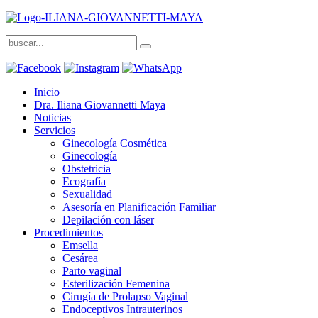
Inicio
Dra. Iliana Giovannetti Maya
Noticias
Servicios
Ginecología Cosmética
Ginecología
Obstetricia
Ecografía
Sexualidad
Asesoría en Planificación Familiar
Depilación con láser
Procedimientos
Emsella
Cesárea
Parto vaginal
Esterilización Femenina
Cirugía de Prolapso Vaginal
Endoceptivos Intrauterinos