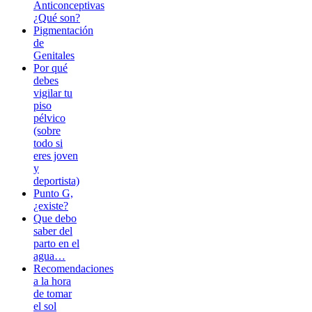
Anticonceptivas
¿Qué son?
Pigmentación
de
Genitales
Por qué
debes
vigilar tu
piso
pélvico
(sobre
todo si
eres joven
y
deportista)
Punto G,
¿existe?
Que debo
saber del
parto en el
agua…
Recomendaciones
a la hora
de tomar
el sol