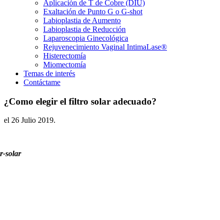
Aplicación de T de Cobre (DIU)
Exaltación de Punto G o G-shot
Labioplastia de Aumento
Labioplastia de Reducción
Laparoscopia Ginecológica
Rejuvenecimiento Vaginal IntimaLase®
Histerectomía
Miomectomía
Temas de interés
Contáctame
¿Como elegir el filtro solar adecuado?
el
26 Julio 2019
.