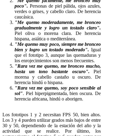
"Me quemo fácilmente, me bronceo muy
poco".
Personas de piel pálida, ojos azules,
verdes o grises, y cabello claro. De herencia
caucásica.
"Me quemo moderadamente, me bronceo
gradualmente y logro un tostado claro".
Piel oliva o morena clara. De herencia
hispana, asiática o mediterránea.
"Me quemo muy poco, siempre me bronceo
bien y logro un tostado moderado".
Igual
que el fototipo 3, aunque las quemaduras y
los enrojecimientos son menos frecuentes.
"Rara vez me quemo, me bronceo mucho,
hasta un tono bastante oscuro".
Piel
morena y cabello castaño u oscuro. De
herencia hindú o hispana.
"Rara vez me quemo, soy poco sensible al
sol"
. Piel hiperpigmentada, bien oscura. De
herencia africana, hindú o aborigen.
Los fototipos 1 y 2 necesitan FPS 50, bien altos.
Los 3 y 4 pueden utilizar grados más bajos de entre
30 y 50, dependiendo de la estación del año y la
actividad que se realice. Por último, los