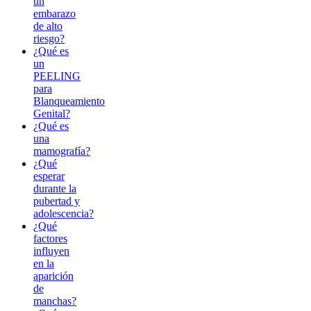
un
embarazo
de alto
riesgo?
¿Qué es
un
PEELING
para
Blanqueamiento
Genital?
¿Qué es
una
mamografía?
¿Qué
esperar
durante la
pubertad y
adolescencia?
¿Qué
factores
influyen
en la
aparición
de
manchas?