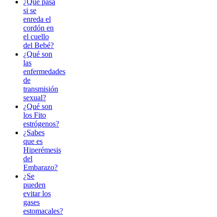
¿Qué pasa
si se
enreda el
cordón en
el cuello
del Bebé?
¿Qué son
las
enfermedades
de
transmisión
sexual?
¿Qué son
los Fito
estrógenos?
¿Sabes
que es
Hiperémesis
del
Embarazo?
¿Se
pueden
evitar los
gases
estomacales?