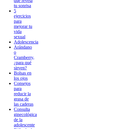
que revela
tu sonrisa
5
ejercicios
para
mejorar tu
vida
sexual
Adolescencia
Arándano
o
Cramberry,
¿para qué
sirven?
Bolsas en
los ojos
Consejos
para
reducir la
grasa de
las caderas
Consulta
ginecológica
de la
adolescente