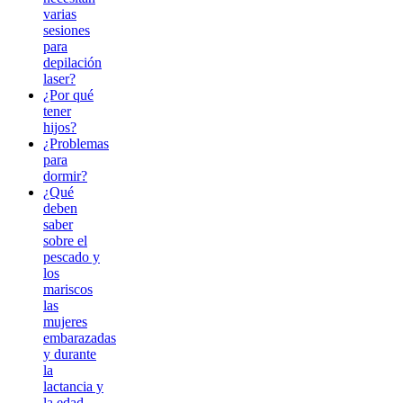
varias
sesiones
para
depilación
laser?
¿Por qué
tener
hijos?
¿Problemas
para
dormir?
¿Qué
deben
saber
sobre el
pescado y
los
mariscos
las
mujeres
embarazadas
y durante
la
lactancia y
la edad